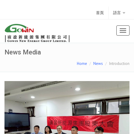
首頁
語言
Toggl
naviga
News Media
Home
News
Introduction